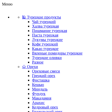
Меню
🕌 Турецкие продукты
Чай турецкий
Халва турецкая
Пишмание турецкая
Паста турецкая
Лукумы турецкие
Кофе турецкий
Какао турецкое
Вяленые помидоры турецкие
Турецкие оливки
Разное
🌰 Орехи
Ореховые смеси
Грецкий орех
Фисташка
Кешью
Миндаль
Фундук
Макадамия
Арахис
Кедровый орех
Бразильский орех