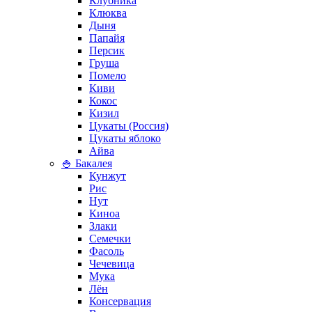
Клубника
Клюква
Дыня
Папайя
Персик
Груша
Помело
Киви
Кокос
Кизил
Цукаты (Россия)
Цукаты яблоко
Айва
🍚 Бакалея
Кунжут
Рис
Нут
Киноа
Злаки
Семечки
Фасоль
Чечевица
Мука
Лён
Консервация