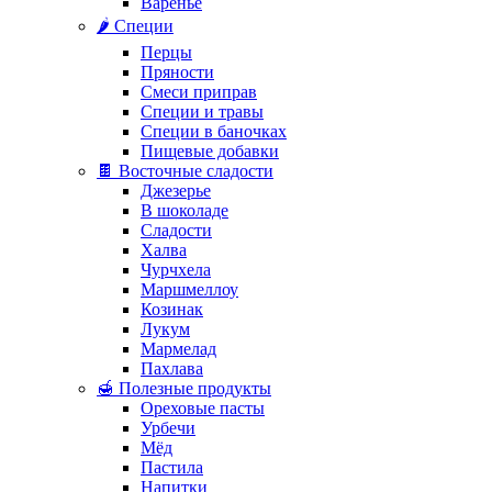
Варенье
🌶️ Специи
Перцы
Пряности
Смеси приправ
Специи и травы
Специи в баночках
Пищевые добавки
🍫 Восточные сладости
Джезерье
В шоколаде
Сладости
Халва
Чурчхела
Маршмеллоу
Козинак
Лукум
Мармелад
Пахлава
🍯 Полезные продукты
Ореховые пасты
Урбечи
Мёд
Пастила
Напитки