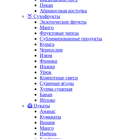
Пекан
Абрикосовая косточка
🍑 Сухофрукты
Экзотические фрукты
Манго
Фруктовые чипсы
Сублимированные продукты
Курага
Чернослив
Изюм
Финики
Инжир
Урюк
Компотные смеси
Сушеные ягоды
Хурма сушеная
Банан
Яблоко
🥝 Цукаты
Ананас
Кумкваты
Вишня
Манго
Имбирь