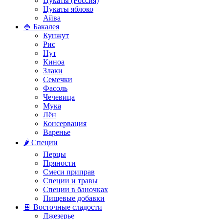
Цукаты (Россия)
Цукаты яблоко
Айва
🍚 Бакалея
Кунжут
Рис
Нут
Киноа
Злаки
Семечки
Фасоль
Чечевица
Мука
Лён
Консервация
Варенье
🌶️ Специи
Перцы
Пряности
Смеси приправ
Специи и травы
Специи в баночках
Пищевые добавки
🍫 Восточные сладости
Джезерье