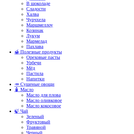
В шоколаде
Сладости
Халва
Чурчхела
Маршмеллоу
Козинак
Лукум
Мармелад
Пахлава
🍯 Полезные продукты
Ореховые пасты
Урбечи
Мёд
Пастила
Напитки
🥕 Сушеные овощи
🧴 Масло
Масло для плова
Масло оливковое
Масло кокосовое
🍃 Чай
Зеленый
Фруктовый
Травяной
Черный