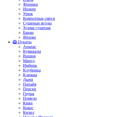
Финики
Инжир
Урюк
Компотные смеси
Сушеные ягоды
Хурма сушеная
Банан
Яблоко
🥝 Цукаты
Ананас
Кумкваты
Вишня
Манго
Имбирь
Клубника
Клюква
Дыня
Папайя
Персик
Груша
Помело
Киви
Кокос
Кизил