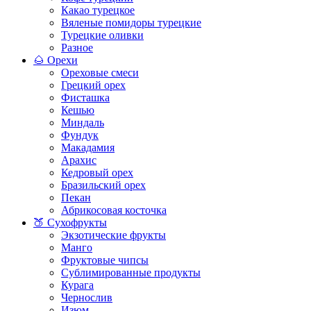
Какао турецкое
Вяленые помидоры турецкие
Турецкие оливки
Разное
🌰 Орехи
Ореховые смеси
Грецкий орех
Фисташка
Кешью
Миндаль
Фундук
Макадамия
Арахис
Кедровый орех
Бразильский орех
Пекан
Абрикосовая косточка
🍑 Сухофрукты
Экзотические фрукты
Манго
Фруктовые чипсы
Сублимированные продукты
Курага
Чернослив
Изюм