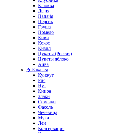
Клубника
Клюква
Дыня
Папайя
Персик
Груша
Помело
Киви
Кокос
Кизил
Цукаты (Россия)
Цукаты яблоко
Айва
🍚 Бакалея
Кунжут
Рис
Нут
Киноа
Злаки
Семечки
Фасоль
Чечевица
Мука
Лён
Консервация