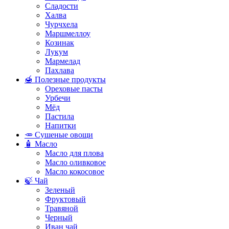
Сладости
Халва
Чурчхела
Маршмеллоу
Козинак
Лукум
Мармелад
Пахлава
🍯 Полезные продукты
Ореховые пасты
Урбечи
Мёд
Пастила
Напитки
🥕 Сушеные овощи
🧴 Масло
Масло для плова
Масло оливковое
Масло кокосовое
🍃 Чай
Зеленый
Фруктовый
Травяной
Черный
Иван чай