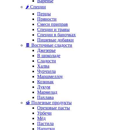
Варенье
🌶️ Специи
Перцы
Пряности
Смеси приправ
Специи и травы
Специи в баночках
Пищевые добавки
🍫 Восточные сладости
Джезерье
В шоколаде
Сладости
Халва
Чурчхела
Маршмеллоу
Козинак
Лукум
Мармелад
Пахлава
🍯 Полезные продукты
Ореховые пасты
Урбечи
Мёд
Пастила
Напитки