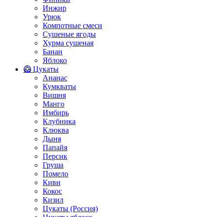
Инжир
Урюк
Компотные смеси
Сушеные ягоды
Хурма сушеная
Банан
Яблоко
🥝 Цукаты
Ананас
Кумкваты
Вишня
Манго
Имбирь
Клубника
Клюква
Дыня
Папайя
Персик
Груша
Помело
Киви
Кокос
Кизил
Цукаты (Россия)