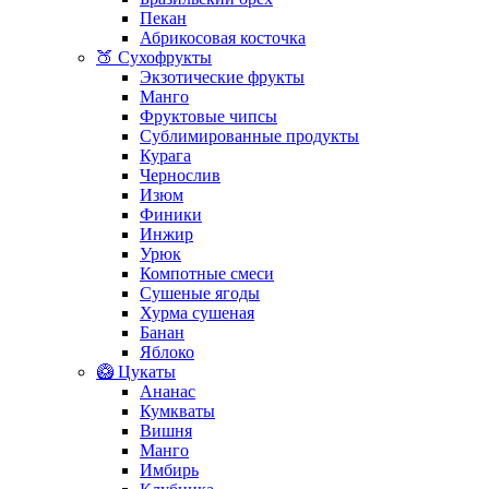
Пекан
Абрикосовая косточка
🍑 Сухофрукты
Экзотические фрукты
Манго
Фруктовые чипсы
Сублимированные продукты
Курага
Чернослив
Изюм
Финики
Инжир
Урюк
Компотные смеси
Сушеные ягоды
Хурма сушеная
Банан
Яблоко
🥝 Цукаты
Ананас
Кумкваты
Вишня
Манго
Имбирь