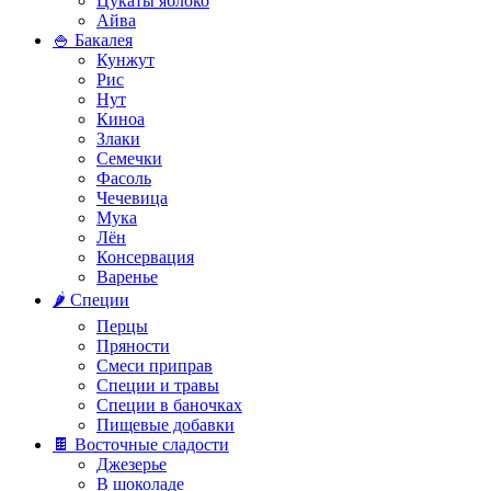
Цукаты яблоко
Айва
🍚 Бакалея
Кунжут
Рис
Нут
Киноа
Злаки
Семечки
Фасоль
Чечевица
Мука
Лён
Консервация
Варенье
🌶️ Специи
Перцы
Пряности
Смеси приправ
Специи и травы
Специи в баночках
Пищевые добавки
🍫 Восточные сладости
Джезерье
В шоколаде