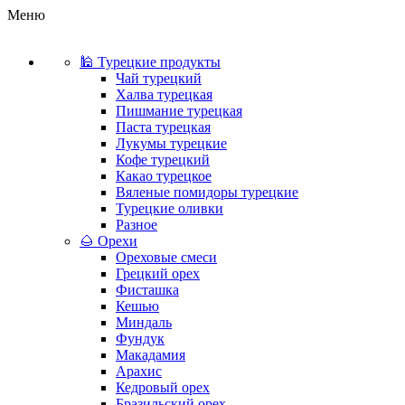
Меню
🕌 Турецкие продукты
Чай турецкий
Халва турецкая
Пишмание турецкая
Паста турецкая
Лукумы турецкие
Кофе турецкий
Какао турецкое
Вяленые помидоры турецкие
Турецкие оливки
Разное
🌰 Орехи
Ореховые смеси
Грецкий орех
Фисташка
Кешью
Миндаль
Фундук
Макадамия
Арахис
Кедровый орех
Бразильский орех