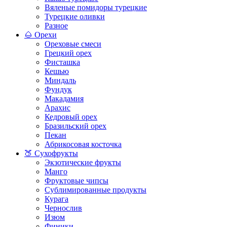
Вяленые помидоры турецкие
Турецкие оливки
Разное
🌰 Орехи
Ореховые смеси
Грецкий орех
Фисташка
Кешью
Миндаль
Фундук
Макадамия
Арахис
Кедровый орех
Бразильский орех
Пекан
Абрикосовая косточка
🍑 Сухофрукты
Экзотические фрукты
Манго
Фруктовые чипсы
Сублимированные продукты
Курага
Чернослив
Изюм
Финики