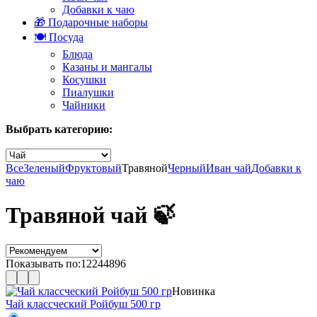
Добавки к чаю
🎁 Подарочные наборы
🍽️ Посуда
Блюда
Казаны и мангалы
Косушки
Пиалушки
Чайники
Выбрать категорию:
Все
Зеленый
Фруктовый
Травяной
Черный
Иван чай
Добавки к
чаю
Травяной чай 🍃
Показывать по:
12
24
48
96
Новинка
Чай классческий Ройбуш 500 гр