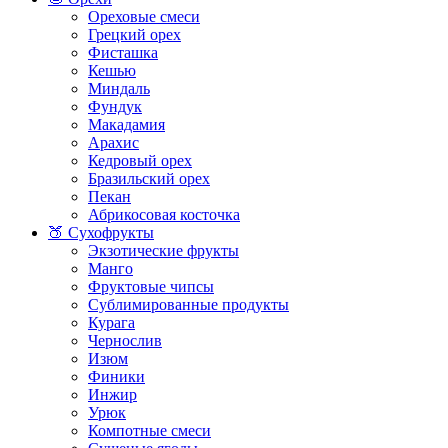
Ореховые смеси
Грецкий орех
Фисташка
Кешью
Миндаль
Фундук
Макадамия
Арахис
Кедровый орех
Бразильский орех
Пекан
Абрикосовая косточка
🍑 Сухофрукты
Экзотические фрукты
Манго
Фруктовые чипсы
Сублимированные продукты
Курага
Чернослив
Изюм
Финики
Инжир
Урюк
Компотные смеси