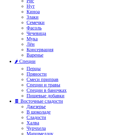
Рис
Нут
Киноа
Злаки
Семечки
Фасоль
Чечевица
Мука
Лён
Консервация
Варенье
🌶️ Специи
Перцы
Пряности
Смеси приправ
Специи и травы
Специи в баночках
Пищевые добавки
🍫 Восточные сладости
Джезерье
В шоколаде
Сладости
Халва
Чурчхела
Маршмеллоу