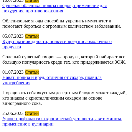
10.07.2023
Статьи
Сушеная облепиха: польза плодов, применение для
похудения, противопоказания
Облепиховые ягоды способны укрепить иммунитет и
помогают бороться с огромным количеством заболеваний.
05.07.2023
Статьи
Курут: разновидности, польза и вред кисломолочного
продукта
Соленый сушеный творог — продукт, который набирает все
большую популярность среди тех, кто придерживается ЗОЖ.
01.07.2023
Статьи
Нават: польза и вред, отличия от сахара, правила
употребления
Порадовать себя вкусным десертным блюдом может каждый,
кто знаком с кристаллическим сахаром на основе
виноградного сока.
25.06.2023
Статьи
Урюк: профилактика хронической усталости, авитаминоза,
применение в кулинарии