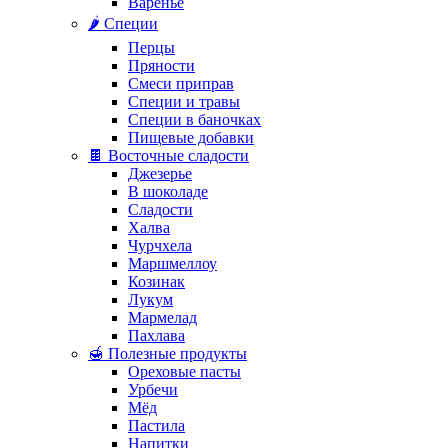
Варенье
🌶️ Специи
Перцы
Пряности
Смеси приправ
Специи и травы
Специи в баночках
Пищевые добавки
🍫 Восточные сладости
Джезерье
В шоколаде
Сладости
Халва
Чурчхела
Маршмеллоу
Козинак
Лукум
Мармелад
Пахлава
🍯 Полезные продукты
Ореховые пасты
Урбечи
Мёд
Пастила
Напитки