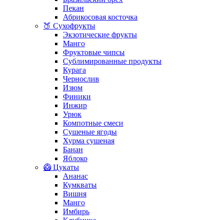
Пекан
Абрикосовая косточка
🍑 Сухофрукты
Экзотические фрукты
Манго
Фруктовые чипсы
Сублимированные продукты
Курага
Чернослив
Изюм
Финики
Инжир
Урюк
Компотные смеси
Сушеные ягоды
Хурма сушеная
Банан
Яблоко
🥝 Цукаты
Ананас
Кумкваты
Вишня
Манго
Имбирь