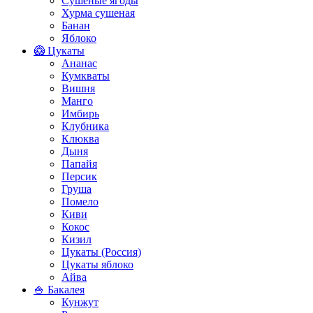
Сушеные ягоды
Хурма сушеная
Банан
Яблоко
🥝 Цукаты
Ананас
Кумкваты
Вишня
Манго
Имбирь
Клубника
Клюква
Дыня
Папайя
Персик
Груша
Помело
Киви
Кокос
Кизил
Цукаты (Россия)
Цукаты яблоко
Айва
🍚 Бакалея
Кунжут