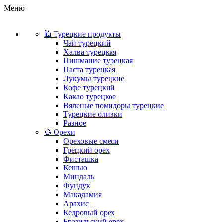
Меню
🕌 Турецкие продукты
Чай турецкий
Халва турецкая
Пишмание турецкая
Паста турецкая
Лукумы турецкие
Кофе турецкий
Какао турецкое
Вяленые помидоры турецкие
Турецкие оливки
Разное
🌰 Орехи
Ореховые смеси
Грецкий орех
Фисташка
Кешью
Миндаль
Фундук
Макадамия
Арахис
Кедровый орех
Бразильский орех