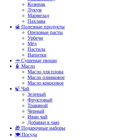
Козинак
Лукум
Мармелад
Пахлава
🍯 Полезные продукты
Ореховые пасты
Урбечи
Мёд
Пастила
Напитки
🥕 Сушеные овощи
🧴 Масло
Масло для плова
Масло оливковое
Масло кокосовое
🍃 Чай
Зеленый
Фруктовый
Травяной
Черный
Иван чай
Добавки к чаю
🎁 Подарочные наборы
🍽️ Посуда