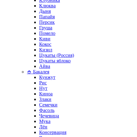
Клубника
Клюква
Дыня
Папайя
Персик
Груша
Помело
Киви
Кокос
Кизил
Цукаты (Россия)
Цукаты яблоко
Айва
🍚 Бакалея
Кунжут
Рис
Нут
Киноа
Злаки
Семечки
Фасоль
Чечевица
Мука
Лён
Консервация