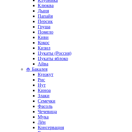
Клубника
Клюква
Дыня
Папайя
Персик
Груша
Помело
Киви
Кокос
Кизил
Цукаты (Россия)
Цукаты яблоко
Айва
🍚 Бакалея
Кунжут
Рис
Нут
Киноа
Злаки
Семечки
Фасоль
Чечевица
Мука
Лён
Консервация