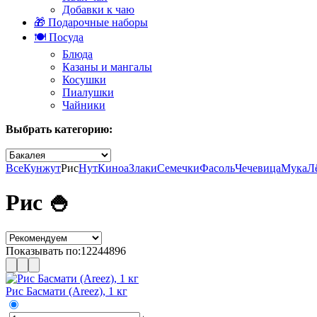
Добавки к чаю
🎁 Подарочные наборы
🍽️ Посуда
Блюда
Казаны и мангалы
Косушки
Пиалушки
Чайники
Выбрать категорию:
Все
Кунжут
Рис
Нут
Киноа
Злаки
Семечки
Фасоль
Чечевица
Мука
Л
Рис 🍚
Показывать по:
12
24
48
96
Рис Басмати (Areez), 1 кг