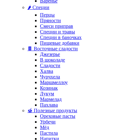
Варенье
🌶️ Специи
Перцы
Пряности
Смеси приправ
Специи и травы
Специи в баночках
Пищевые добавки
🍫 Восточные сладости
Джезерье
В шоколаде
Сладости
Халва
Чурчхела
Маршмеллоу
Козинак
Лукум
Мармелад
Пахлава
🍯 Полезные продукты
Ореховые пасты
Урбечи
Мёд
Пастила
Напитки