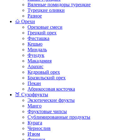
Вяленые помидоры турецкие
Турецкие оливки
Разное
🌰 Орехи
Ореховые смеси
Грецкий орех
Фисташка
Кешью
Миндаль
Фундук
Макадамия
Арахис
Кедровый орех
Бразильский орех
Пекан
Абрикосовая косточка
🍑 Сухофрукты
Экзотические фрукты
Манго
Фруктовые чипсы
Сублимированные продукты
Курага
Чернослив
Изюм
Финики