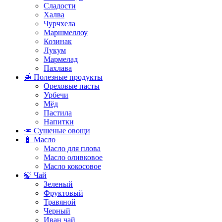
Сладости
Халва
Чурчхела
Маршмеллоу
Козинак
Лукум
Мармелад
Пахлава
🍯 Полезные продукты
Ореховые пасты
Урбечи
Мёд
Пастила
Напитки
🥕 Сушеные овощи
🧴 Масло
Масло для плова
Масло оливковое
Масло кокосовое
🍃 Чай
Зеленый
Фруктовый
Травяной
Черный
Иван чай