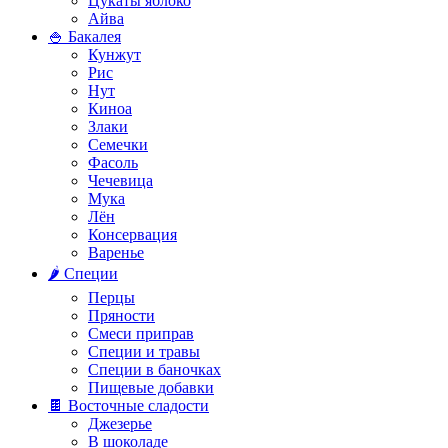
Цукаты яблоко
Айва
🍚 Бакалея
Кунжут
Рис
Нут
Киноа
Злаки
Семечки
Фасоль
Чечевица
Мука
Лён
Консервация
Варенье
🌶️ Специи
Перцы
Пряности
Смеси приправ
Специи и травы
Специи в баночках
Пищевые добавки
🍫 Восточные сладости
Джезерье
В шоколаде