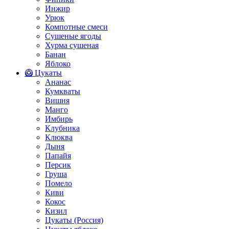
Инжир
Урюк
Компотные смеси
Сушеные ягоды
Хурма сушеная
Банан
Яблоко
🥝 Цукаты
Ананас
Кумкваты
Вишня
Манго
Имбирь
Клубника
Клюква
Дыня
Папайя
Персик
Груша
Помело
Киви
Кокос
Кизил
Цукаты (Россия)