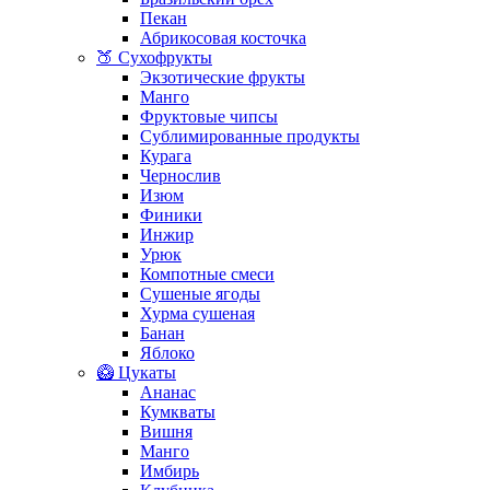
Пекан
Абрикосовая косточка
🍑 Сухофрукты
Экзотические фрукты
Манго
Фруктовые чипсы
Сублимированные продукты
Курага
Чернослив
Изюм
Финики
Инжир
Урюк
Компотные смеси
Сушеные ягоды
Хурма сушеная
Банан
Яблоко
🥝 Цукаты
Ананас
Кумкваты
Вишня
Манго
Имбирь