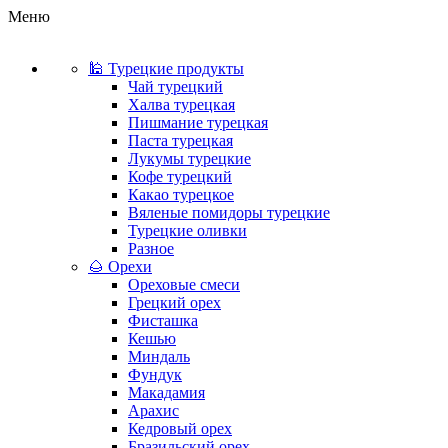
Меню
🕌 Турецкие продукты
Чай турецкий
Халва турецкая
Пишмание турецкая
Паста турецкая
Лукумы турецкие
Кофе турецкий
Какао турецкое
Вяленые помидоры турецкие
Турецкие оливки
Разное
🌰 Орехи
Ореховые смеси
Грецкий орех
Фисташка
Кешью
Миндаль
Фундук
Макадамия
Арахис
Кедровый орех
Бразильский орех