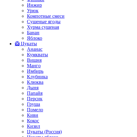
Инжир
Урюк
Компотные смеси
Сушеные ягоды
Хурма сушеная
Банан
Яблоко
🥝 Цукаты
Ананас
Кумкваты
Вишня
Манго
Имбирь
Клубника
Клюква
Дыня
Папайя
Персик
Груша
Помело
Киви
Кокос
Кизил
Цукаты (Россия)