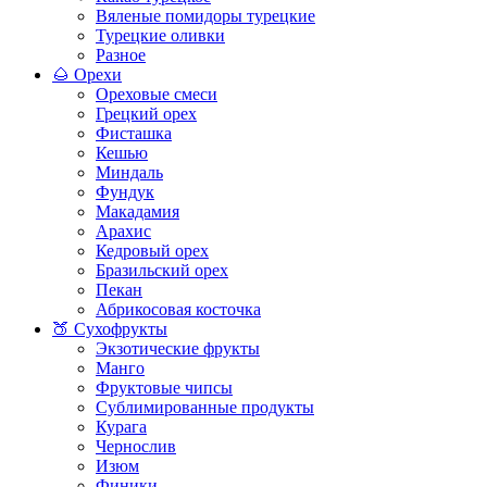
Вяленые помидоры турецкие
Турецкие оливки
Разное
🌰 Орехи
Ореховые смеси
Грецкий орех
Фисташка
Кешью
Миндаль
Фундук
Макадамия
Арахис
Кедровый орех
Бразильский орех
Пекан
Абрикосовая косточка
🍑 Сухофрукты
Экзотические фрукты
Манго
Фруктовые чипсы
Сублимированные продукты
Курага
Чернослив
Изюм
Финики