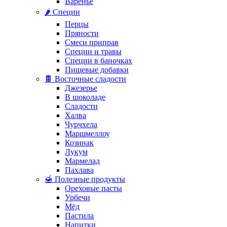
Варенье
🌶️ Специи
Перцы
Пряности
Смеси приправ
Специи и травы
Специи в баночках
Пищевые добавки
🍫 Восточные сладости
Джезерье
В шоколаде
Сладости
Халва
Чурчхела
Маршмеллоу
Козинак
Лукум
Мармелад
Пахлава
🍯 Полезные продукты
Ореховые пасты
Урбечи
Мёд
Пастила
Напитки