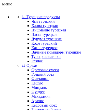
Меню
🕌 Турецкие продукты
Чай турецкий
Халва турецкая
Пишмание турецкая
Паста турецкая
Лукумы турецкие
Кофе турецкий
Какао турецкое
Вяленые помидоры турецкие
Турецкие оливки
Разное
🌰 Орехи
Ореховые смеси
Грецкий орех
Фисташка
Кешью
Миндаль
Фундук
Макадамия
Арахис
Кедровый орех
Бразильский орех