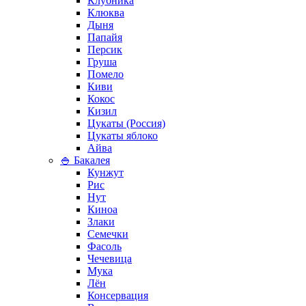
Клубника
Клюква
Дыня
Папайя
Персик
Груша
Помело
Киви
Кокос
Кизил
Цукаты (Россия)
Цукаты яблоко
Айва
🍚 Бакалея
Кунжут
Рис
Нут
Киноа
Злаки
Семечки
Фасоль
Чечевица
Мука
Лён
Консервация