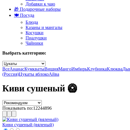
Добавки к чаю
🎁 Подарочные наборы
🍽️ Посуда
Блюда
Казаны и мангалы
Косушки
Пиалушки
Чайники
Выбрать категорию:
Все
Ананас
Кумкваты
Вишня
Манго
Имбирь
Клубника
Клюква
Ды
(Россия)
Цукаты яблоко
Айва
Киви сушеный 🥝
Показывать по:
12
24
48
96
Киви сушеный (вяленый)