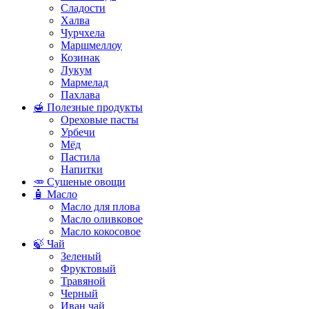
Сладости
Халва
Чурчхела
Маршмеллоу
Козинак
Лукум
Мармелад
Пахлава
🍯 Полезные продукты
Ореховые пасты
Урбечи
Мёд
Пастила
Напитки
🥕 Сушеные овощи
🧴 Масло
Масло для плова
Масло оливковое
Масло кокосовое
🍃 Чай
Зеленый
Фруктовый
Травяной
Черный
Иван чай