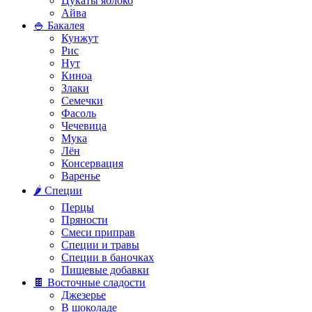
Цукаты яблоко
Айва
🍚 Бакалея
Кунжут
Рис
Нут
Киноа
Злаки
Семечки
Фасоль
Чечевица
Мука
Лён
Консервация
Варенье
🌶️ Специи
Перцы
Пряности
Смеси приправ
Специи и травы
Специи в баночках
Пищевые добавки
🍫 Восточные сладости
Джезерье
В шоколаде