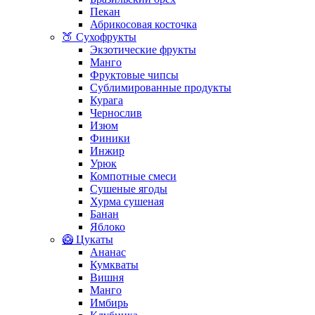
Пекан
Абрикосовая косточка
🍑 Сухофрукты
Экзотические фрукты
Манго
Фруктовые чипсы
Сублимированные продукты
Курага
Чернослив
Изюм
Финики
Инжир
Урюк
Компотные смеси
Сушеные ягоды
Хурма сушеная
Банан
Яблоко
🥝 Цукаты
Ананас
Кумкваты
Вишня
Манго
Имбирь