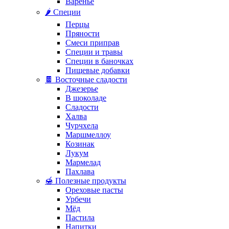
Варенье
🌶️ Специи
Перцы
Пряности
Смеси приправ
Специи и травы
Специи в баночках
Пищевые добавки
🍫 Восточные сладости
Джезерье
В шоколаде
Сладости
Халва
Чурчхела
Маршмеллоу
Козинак
Лукум
Мармелад
Пахлава
🍯 Полезные продукты
Ореховые пасты
Урбечи
Мёд
Пастила
Напитки