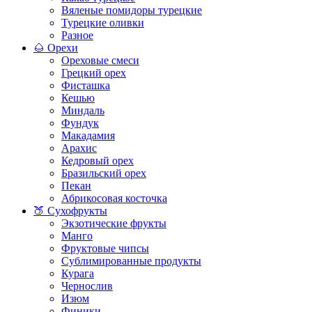
Вяленые помидоры турецкие
Турецкие оливки
Разное
🌰 Орехи
Ореховые смеси
Грецкий орех
Фисташка
Кешью
Миндаль
Фундук
Макадамия
Арахис
Кедровый орех
Бразильский орех
Пекан
Абрикосовая косточка
🍑 Сухофрукты
Экзотические фрукты
Манго
Фруктовые чипсы
Сублимированные продукты
Курага
Чернослив
Изюм
Финики