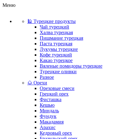
Меню
🕌 Турецкие продукты
Чай турецкий
Халва турецкая
Пишмание турецкая
Паста турецкая
Лукумы турецкие
Кофе турецкий
Какао турецкое
Вяленые помидоры турецкие
Турецкие оливки
Разное
🌰 Орехи
Ореховые смеси
Грецкий орех
Фисташка
Кешью
Миндаль
Фундук
Макадамия
Арахис
Кедровый орех
Бразильский орех