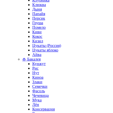
Клубника
Клюква
Дыня
Папайя
Персик
Груша
Помело
Киви
Кокос
Кизил
Цукаты (Россия)
Цукаты яблоко
Айва
🍚 Бакалея
Кунжут
Рис
Нут
Киноа
Злаки
Семечки
Фасоль
Чечевица
Мука
Лён
Консервация