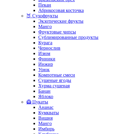
Пекан
Абрикосовая косточка
🍑 Сухофрукты
Экзотические фрукты
Манго
Фруктовые чипсы
Сублимированные продукты
Курага
Чернослив
Изюм
Финики
Инжир
Урюк
Компотные смеси
Сушеные ягоды
Хурма сушеная
Банан
Яблоко
🥝 Цукаты
Ананас
Кумкваты
Вишня
Манго
Имбирь