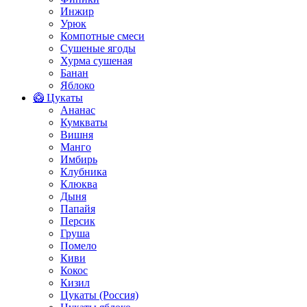
Инжир
Урюк
Компотные смеси
Сушеные ягоды
Хурма сушеная
Банан
Яблоко
🥝 Цукаты
Ананас
Кумкваты
Вишня
Манго
Имбирь
Клубника
Клюква
Дыня
Папайя
Персик
Груша
Помело
Киви
Кокос
Кизил
Цукаты (Россия)