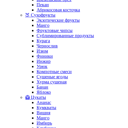
Пекан
Абрикосовая косточка
🍑 Сухофрукты
Экзотические фрукты
Манго
Фруктовые чипсы
Сублимированные продукты
Курага
Чернослив
Изюм
Финики
Инжир
Урюк
Компотные смеси
Сушеные ягоды
Хурма сушеная
Банан
Яблоко
🥝 Цукаты
Ананас
Кумкваты
Вишня
Манго
Имбирь