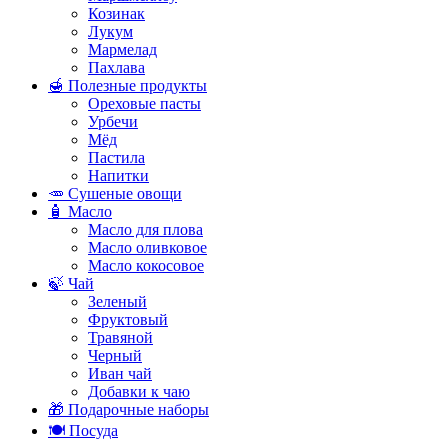
Козинак
Лукум
Мармелад
Пахлава
🍯 Полезные продукты
Ореховые пасты
Урбечи
Мёд
Пастила
Напитки
🥕 Сушеные овощи
🧴 Масло
Масло для плова
Масло оливковое
Масло кокосовое
🍃 Чай
Зеленый
Фруктовый
Травяной
Черный
Иван чай
Добавки к чаю
🎁 Подарочные наборы
🍽️ Посуда