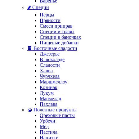
Варенье
🌶️ Специи
Перцы
Пряности
Смеси приправ
Специи и травы
Специи в баночках
Пищевые добавки
🍫 Восточные сладости
Джезерье
В шоколаде
Сладости
Халва
Чурчхела
Маршмеллоу
Козинак
Лукум
Мармелад
Пахлава
🍯 Полезные продукты
Ореховые пасты
Урбечи
Мёд
Пастила
Напитки