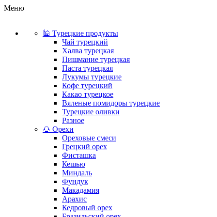
Меню
🕌 Турецкие продукты
Чай турецкий
Халва турецкая
Пишмание турецкая
Паста турецкая
Лукумы турецкие
Кофе турецкий
Какао турецкое
Вяленые помидоры турецкие
Турецкие оливки
Разное
🌰 Орехи
Ореховые смеси
Грецкий орех
Фисташка
Кешью
Миндаль
Фундук
Макадамия
Арахис
Кедровый орех
Бразильский орех