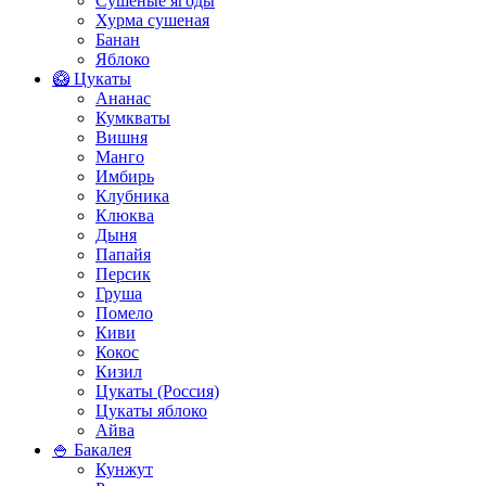
Сушеные ягоды
Хурма сушеная
Банан
Яблоко
🥝 Цукаты
Ананас
Кумкваты
Вишня
Манго
Имбирь
Клубника
Клюква
Дыня
Папайя
Персик
Груша
Помело
Киви
Кокос
Кизил
Цукаты (Россия)
Цукаты яблоко
Айва
🍚 Бакалея
Кунжут