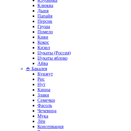
Клубника
Клюква
Дыня
Папайя
Персик
Груша
Помело
Киви
Кокос
Кизил
Цукаты (Россия)
Цукаты яблоко
Айва
🍚 Бакалея
Кунжут
Рис
Нут
Киноа
Злаки
Семечки
Фасоль
Чечевица
Мука
Лён
Консервация