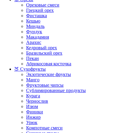
Ореховые смеси
Грецкий орех
Фисташка
Кешью
Миндаль
Фундук
Макадамия
Арахис
Кедровый орех
Бразильский орех
Пекан
Абрикосовая косточка
🍑 Сухофрукты
Экзотические фрукты
Манго
Фруктовые чипсы
Сублимированные продукты
Курага
Чернослив
Изюм
Финики
Инжир
Урюк
Компотные смеси