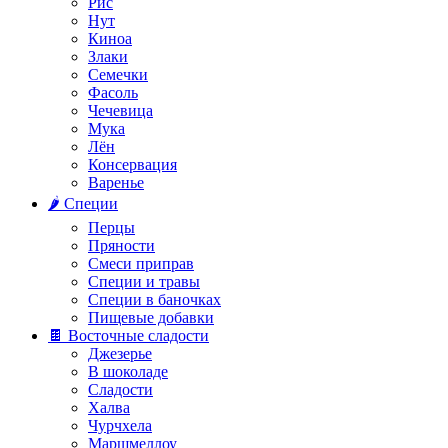
Рис
Нут
Киноа
Злаки
Семечки
Фасоль
Чечевица
Мука
Лён
Консервация
Варенье
🌶️ Специи
Перцы
Пряности
Смеси приправ
Специи и травы
Специи в баночках
Пищевые добавки
🍫 Восточные сладости
Джезерье
В шоколаде
Сладости
Халва
Чурчхела
Маршмеллоу