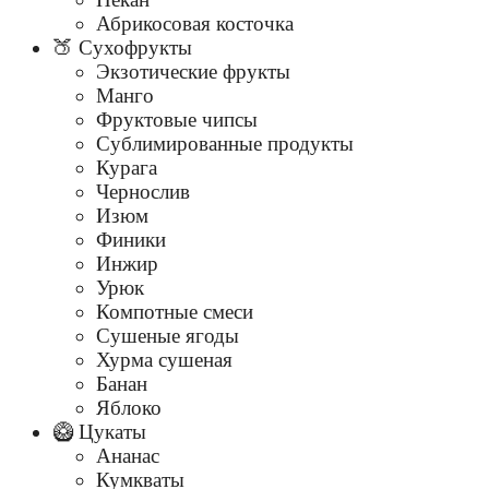
Абрикосовая косточка
🍑 Сухофрукты
Экзотические фрукты
Манго
Фруктовые чипсы
Сублимированные продукты
Курага
Чернослив
Изюм
Финики
Инжир
Урюк
Компотные смеси
Сушеные ягоды
Хурма сушеная
Банан
Яблоко
🥝 Цукаты
Ананас
Кумкваты