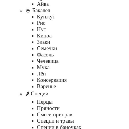
Айва
🍚 Бакалея
Кунжут
Рис
Нут
Киноа
Злаки
Семечки
Фасоль
Чечевица
Мука
Лён
Консервация
Варенье
🌶️ Специи
Перцы
Пряности
Смеси приправ
Специи и травы
Специи в баночках