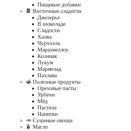
Пищевые добавки
🍫 Восточные сладости
Джезерье
В шоколаде
Сладости
Халва
Чурчхела
Маршмеллоу
Козинак
Лукум
Мармелад
Пахлава
🍯 Полезные продукты
Ореховые пасты
Урбечи
Мёд
Пастила
Напитки
🥕 Сушеные овощи
🧴 Масло