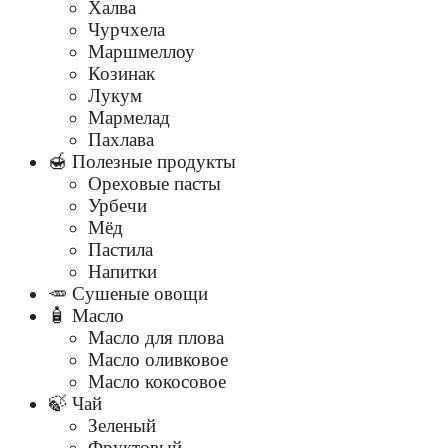
Халва
Чурчхела
Маршмеллоу
Козинак
Лукум
Мармелад
Пахлава
🍯 Полезные продукты
Ореховые пасты
Урбечи
Мёд
Пастила
Напитки
🥕 Сушеные овощи
🧴 Масло
Масло для плова
Масло оливковое
Масло кокосовое
🍃 Чай
Зеленый
Фруктовый