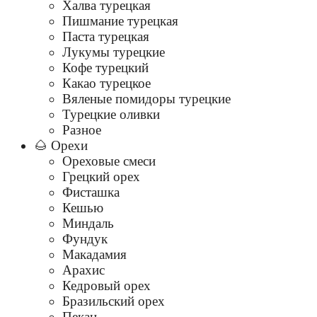
Халва турецкая
Пишмание турецкая
Паста турецкая
Лукумы турецкие
Кофе турецкий
Какао турецкое
Вяленые помидоры турецкие
Турецкие оливки
Разное
🌰 Орехи
Ореховые смеси
Грецкий орех
Фисташка
Кешью
Миндаль
Фундук
Макадамия
Арахис
Кедровый орех
Бразильский орех
Пекан