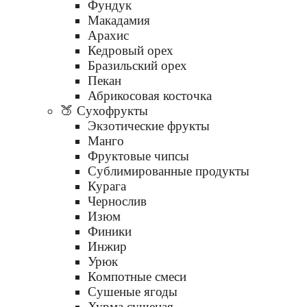
Фундук
Макадамия
Арахис
Кедровый орех
Бразильский орех
Пекан
Абрикосовая косточка
🍑 Сухофрукты
Экзотические фрукты
Манго
Фруктовые чипсы
Сублимированные продукты
Курага
Чернослив
Изюм
Финики
Инжир
Урюк
Компотные смеси
Сушеные ягоды
Хурма сушеная