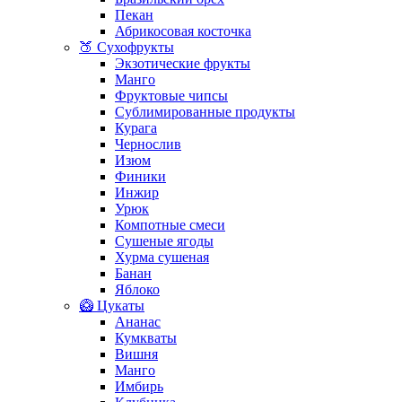
Пекан
Абрикосовая косточка
🍑 Сухофрукты
Экзотические фрукты
Манго
Фруктовые чипсы
Сублимированные продукты
Курага
Чернослив
Изюм
Финики
Инжир
Урюк
Компотные смеси
Сушеные ягоды
Хурма сушеная
Банан
Яблоко
🥝 Цукаты
Ананас
Кумкваты
Вишня
Манго
Имбирь