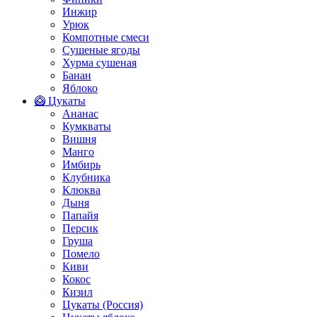
Инжир
Урюк
Компотные смеси
Сушеные ягоды
Хурма сушеная
Банан
Яблоко
🥝 Цукаты
Ананас
Кумкваты
Вишня
Манго
Имбирь
Клубника
Клюква
Дыня
Папайя
Персик
Груша
Помело
Киви
Кокос
Кизил
Цукаты (Россия)