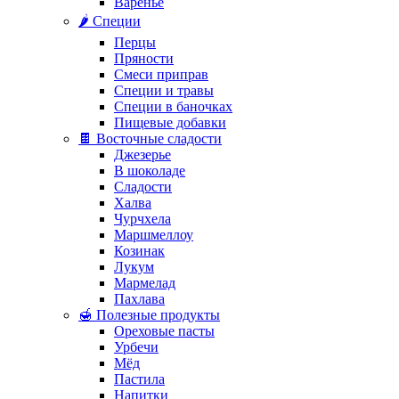
Варенье
🌶️ Специи
Перцы
Пряности
Смеси приправ
Специи и травы
Специи в баночках
Пищевые добавки
🍫 Восточные сладости
Джезерье
В шоколаде
Сладости
Халва
Чурчхела
Маршмеллоу
Козинак
Лукум
Мармелад
Пахлава
🍯 Полезные продукты
Ореховые пасты
Урбечи
Мёд
Пастила
Напитки