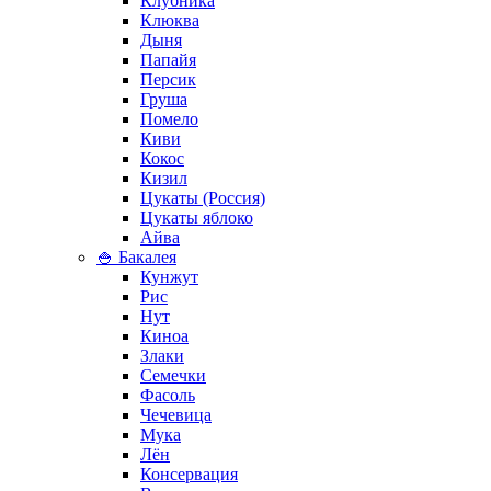
Клубника
Клюква
Дыня
Папайя
Персик
Груша
Помело
Киви
Кокос
Кизил
Цукаты (Россия)
Цукаты яблоко
Айва
🍚 Бакалея
Кунжут
Рис
Нут
Киноа
Злаки
Семечки
Фасоль
Чечевица
Мука
Лён
Консервация