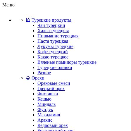
Меню
🕌 Турецкие продукты
Чай турецкий
Халва турецкая
Пишмание турецкая
Паста турецкая
Лукумы турецкие
Кофе турецкий
Какао турецкое
Вяленые помидоры турецкие
Турецкие оливки
Разное
🌰 Орехи
Ореховые смеси
Грецкий орех
Фисташка
Кешью
Миндаль
Фундук
Макадамия
Арахис
Кедровый орех
Бразильский орех