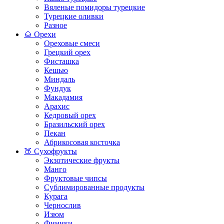
Вяленые помидоры турецкие
Турецкие оливки
Разное
🌰 Орехи
Ореховые смеси
Грецкий орех
Фисташка
Кешью
Миндаль
Фундук
Макадамия
Арахис
Кедровый орех
Бразильский орех
Пекан
Абрикосовая косточка
🍑 Сухофрукты
Экзотические фрукты
Манго
Фруктовые чипсы
Сублимированные продукты
Курага
Чернослив
Изюм
Финики