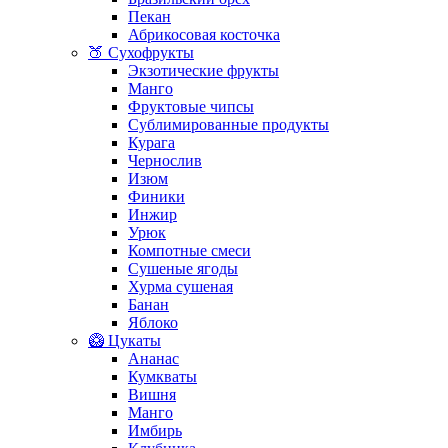
Пекан
Абрикосовая косточка
🍑 Сухофрукты
Экзотические фрукты
Манго
Фруктовые чипсы
Сублимированные продукты
Курага
Чернослив
Изюм
Финики
Инжир
Урюк
Компотные смеси
Сушеные ягоды
Хурма сушеная
Банан
Яблоко
🥝 Цукаты
Ананас
Кумкваты
Вишня
Манго
Имбирь