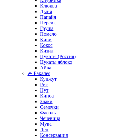
Клубника
Клюква
Дыня
Папайя
Персик
Груша
Помело
Киви
Кокос
Кизил
Цукаты (Россия)
Цукаты яблоко
Айва
🍚 Бакалея
Кунжут
Рис
Нут
Киноа
Злаки
Семечки
Фасоль
Чечевица
Мука
Лён
Консервация