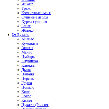
Инжир
Урюк
Компотные смеси
Сушеные ягоды
Хурма сушеная
Банан
Яблоко
🥝 Цукаты
Ананас
Кумкваты
Вишня
Манго
Имбирь
Клубника
Клюква
Дыня
Папайя
Персик
Груша
Помело
Киви
Кокос
Кизил
Цукаты (Россия)