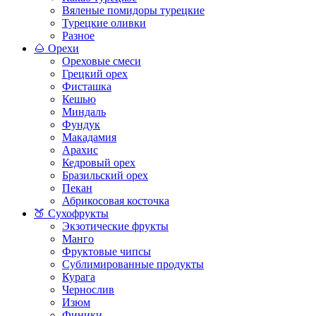
Вяленые помидоры турецкие
Турецкие оливки
Разное
🌰 Орехи
Ореховые смеси
Грецкий орех
Фисташка
Кешью
Миндаль
Фундук
Макадамия
Арахис
Кедровый орех
Бразильский орех
Пекан
Абрикосовая косточка
🍑 Сухофрукты
Экзотические фрукты
Манго
Фруктовые чипсы
Сублимированные продукты
Курага
Чернослив
Изюм
Финики