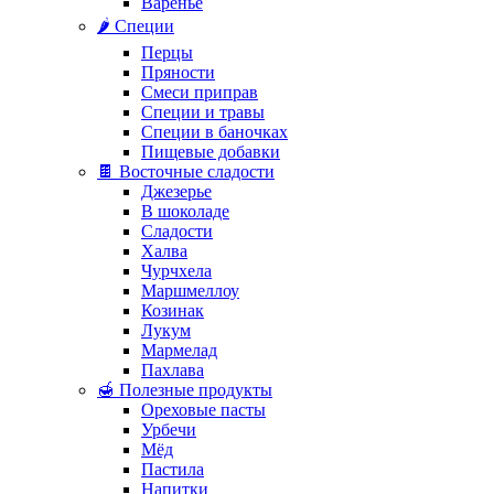
Варенье
🌶️ Специи
Перцы
Пряности
Смеси приправ
Специи и травы
Специи в баночках
Пищевые добавки
🍫 Восточные сладости
Джезерье
В шоколаде
Сладости
Халва
Чурчхела
Маршмеллоу
Козинак
Лукум
Мармелад
Пахлава
🍯 Полезные продукты
Ореховые пасты
Урбечи
Мёд
Пастила
Напитки