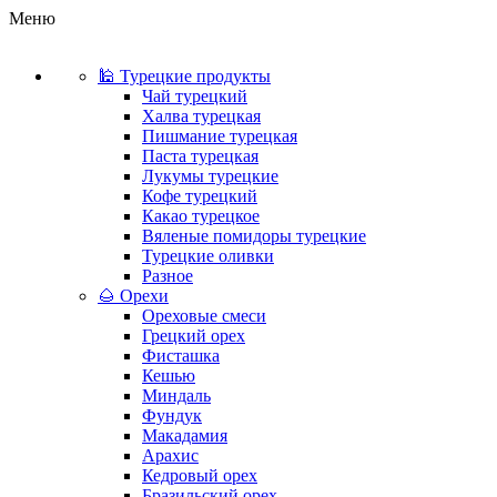
Меню
🕌 Турецкие продукты
Чай турецкий
Халва турецкая
Пишмание турецкая
Паста турецкая
Лукумы турецкие
Кофе турецкий
Какао турецкое
Вяленые помидоры турецкие
Турецкие оливки
Разное
🌰 Орехи
Ореховые смеси
Грецкий орех
Фисташка
Кешью
Миндаль
Фундук
Макадамия
Арахис
Кедровый орех
Бразильский орех