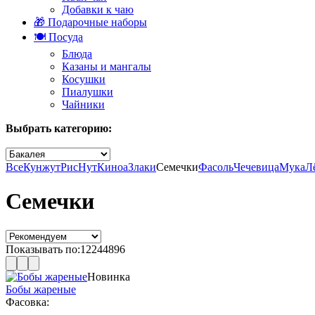
Добавки к чаю
🎁 Подарочные наборы
🍽️ Посуда
Блюда
Казаны и мангалы
Косушки
Пиалушки
Чайники
Выбрать категорию:
Все
Кунжут
Рис
Нут
Киноа
Злаки
Семечки
Фасоль
Чечевица
Мука
Л
Семечки
Показывать по:
12
24
48
96
Новинка
Бобы жареные
Фасовка: