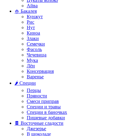
Цукаты яблоко
Айва
🍚 Бакалея
Кунжут
Рис
Нут
Киноа
Злаки
Семечки
Фасоль
Чечевица
Мука
Лён
Консервация
Варенье
🌶️ Специи
Перцы
Пряности
Смеси приправ
Специи и травы
Специи в баночках
Пищевые добавки
🍫 Восточные сладости
Джезерье
В шоколаде