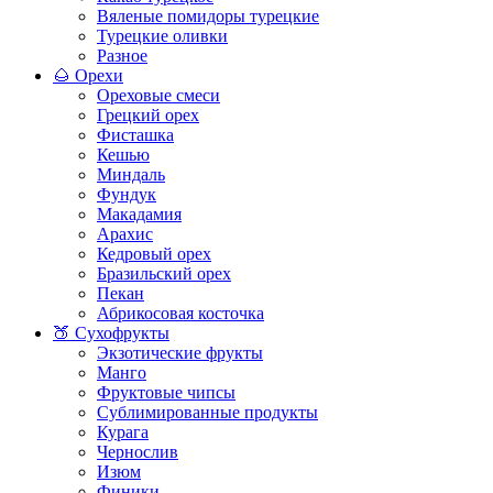
Вяленые помидоры турецкие
Турецкие оливки
Разное
🌰 Орехи
Ореховые смеси
Грецкий орех
Фисташка
Кешью
Миндаль
Фундук
Макадамия
Арахис
Кедровый орех
Бразильский орех
Пекан
Абрикосовая косточка
🍑 Сухофрукты
Экзотические фрукты
Манго
Фруктовые чипсы
Сублимированные продукты
Курага
Чернослив
Изюм
Финики