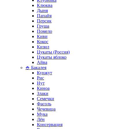
Клубника
Клюква
Дыня
Папайя
Персик
Груша
Помело
Киви
Кокос
Кизил
Цукаты (Россия)
Цукаты яблоко
Айва
🍚 Бакалея
Кунжут
Рис
Нут
Киноа
Злаки
Семечки
Фасоль
Чечевица
Мука
Лён
Консервация