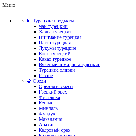
Меню
🕌 Турецкие продукты
Чай турецкий
Халва турецкая
Пишмание турецкая
Паста турецкая
Лукумы турецкие
Кофе турецкий
Какао турецкое
Вяленые помидоры турецкие
Турецкие оливки
Разное
🌰 Орехи
Ореховые смеси
Грецкий орех
Фисташка
Кешью
Миндаль
Фундук
Макадамия
Арахис
Кедровый орех
Бразильский орех