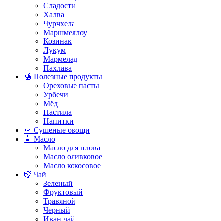
Сладости
Халва
Чурчхела
Маршмеллоу
Козинак
Лукум
Мармелад
Пахлава
🍯 Полезные продукты
Ореховые пасты
Урбечи
Мёд
Пастила
Напитки
🥕 Сушеные овощи
🧴 Масло
Масло для плова
Масло оливковое
Масло кокосовое
🍃 Чай
Зеленый
Фруктовый
Травяной
Черный
Иван чай