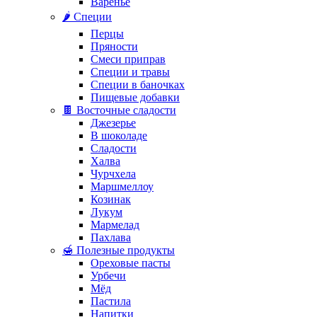
Варенье
🌶️ Специи
Перцы
Пряности
Смеси приправ
Специи и травы
Специи в баночках
Пищевые добавки
🍫 Восточные сладости
Джезерье
В шоколаде
Сладости
Халва
Чурчхела
Маршмеллоу
Козинак
Лукум
Мармелад
Пахлава
🍯 Полезные продукты
Ореховые пасты
Урбечи
Мёд
Пастила
Напитки