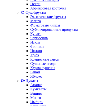
Пекан
Абрикосовая косточка
🍑 Сухофрукты
Экзотические фрукты
Манго
Фруктовые чипсы
Сублимированные продукты
Курага
Чернослив
Изюм
Финики
Инжир
Урюк
Компотные смеси
Сушеные ягоды
Хурма сушеная
Банан
Яблоко
🥝 Цукаты
Ананас
Кумкваты
Вишня
Манго
Имбирь