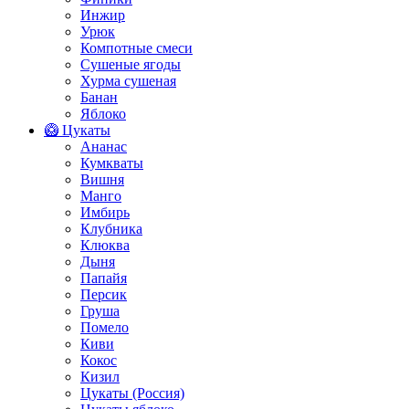
Инжир
Урюк
Компотные смеси
Сушеные ягоды
Хурма сушеная
Банан
Яблоко
🥝 Цукаты
Ананас
Кумкваты
Вишня
Манго
Имбирь
Клубника
Клюква
Дыня
Папайя
Персик
Груша
Помело
Киви
Кокос
Кизил
Цукаты (Россия)