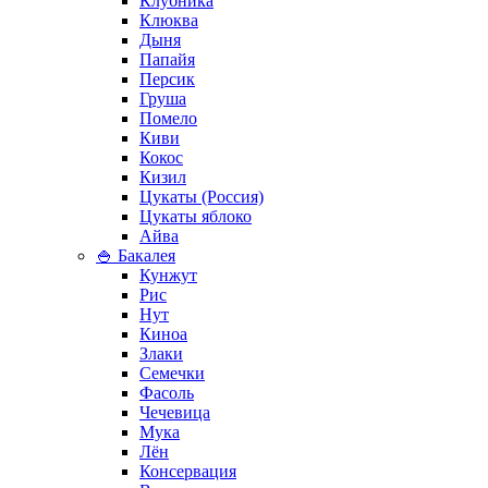
Клубника
Клюква
Дыня
Папайя
Персик
Груша
Помело
Киви
Кокос
Кизил
Цукаты (Россия)
Цукаты яблоко
Айва
🍚 Бакалея
Кунжут
Рис
Нут
Киноа
Злаки
Семечки
Фасоль
Чечевица
Мука
Лён
Консервация