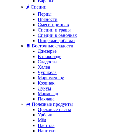
Варенье
🌶️ Специи
Перцы
Пряности
Смеси приправ
Специи и травы
Специи в баночках
Пищевые добавки
🍫 Восточные сладости
Джезерье
В шоколаде
Сладости
Халва
Чурчхела
Маршмеллоу
Козинак
Лукум
Мармелад
Пахлава
🍯 Полезные продукты
Ореховые пасты
Урбечи
Мёд
Пастила
Напитки