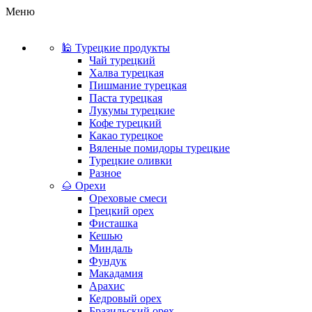
Меню
🕌 Турецкие продукты
Чай турецкий
Халва турецкая
Пишмание турецкая
Паста турецкая
Лукумы турецкие
Кофе турецкий
Какао турецкое
Вяленые помидоры турецкие
Турецкие оливки
Разное
🌰 Орехи
Ореховые смеси
Грецкий орех
Фисташка
Кешью
Миндаль
Фундук
Макадамия
Арахис
Кедровый орех
Бразильский орех