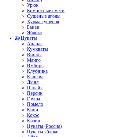
Урюк
Компотные смеси
Сушеные ягоды
Хурма сушеная
Банан
Яблоко
🥝 Цукаты
Ананас
Кумкваты
Вишня
Манго
Имбирь
Клубника
Клюква
Дыня
Папайя
Персик
Груша
Помело
Киви
Кокос
Кизил
Цукаты (Россия)
Цукаты яблоко