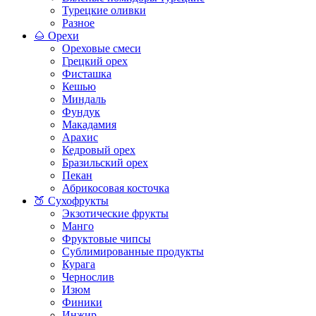
Турецкие оливки
Разное
🌰 Орехи
Ореховые смеси
Грецкий орех
Фисташка
Кешью
Миндаль
Фундук
Макадамия
Арахис
Кедровый орех
Бразильский орех
Пекан
Абрикосовая косточка
🍑 Сухофрукты
Экзотические фрукты
Манго
Фруктовые чипсы
Сублимированные продукты
Курага
Чернослив
Изюм
Финики
Инжир