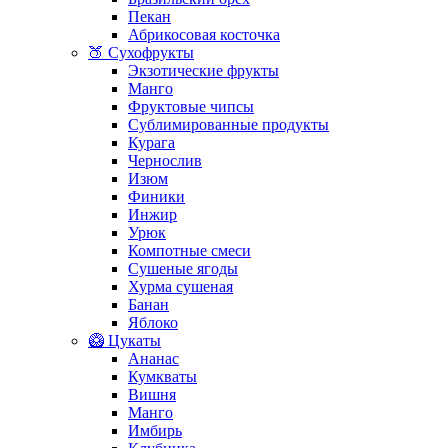
Пекан
Абрикосовая косточка
🍑 Сухофрукты
Экзотические фрукты
Манго
Фруктовые чипсы
Сублимированные продукты
Курага
Чернослив
Изюм
Финики
Инжир
Урюк
Компотные смеси
Сушеные ягоды
Хурма сушеная
Банан
Яблоко
🥝 Цукаты
Ананас
Кумкваты
Вишня
Манго
Имбирь