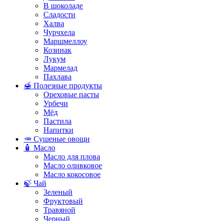
В шоколаде
Сладости
Халва
Чурчхела
Маршмеллоу
Козинак
Лукум
Мармелад
Пахлава
🍯 Полезные продукты
Ореховые пасты
Урбечи
Мёд
Пастила
Напитки
🥕 Сушеные овощи
🧴 Масло
Масло для плова
Масло оливковое
Масло кокосовое
🍃 Чай
Зеленый
Фруктовый
Травяной
Черный