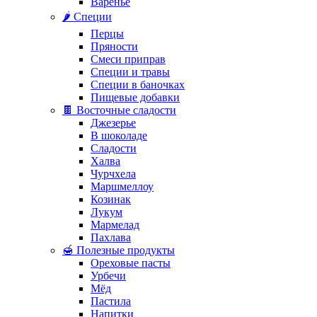
Варенье
🌶️ Специи
Перцы
Пряности
Смеси приправ
Специи и травы
Специи в баночках
Пищевые добавки
🍫 Восточные сладости
Джезерье
В шоколаде
Сладости
Халва
Чурчхела
Маршмеллоу
Козинак
Лукум
Мармелад
Пахлава
🍯 Полезные продукты
Ореховые пасты
Урбечи
Мёд
Пастила
Напитки