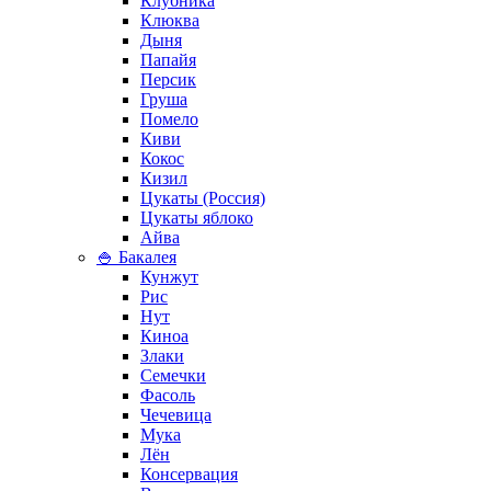
Клубника
Клюква
Дыня
Папайя
Персик
Груша
Помело
Киви
Кокос
Кизил
Цукаты (Россия)
Цукаты яблоко
Айва
🍚 Бакалея
Кунжут
Рис
Нут
Киноа
Злаки
Семечки
Фасоль
Чечевица
Мука
Лён
Консервация