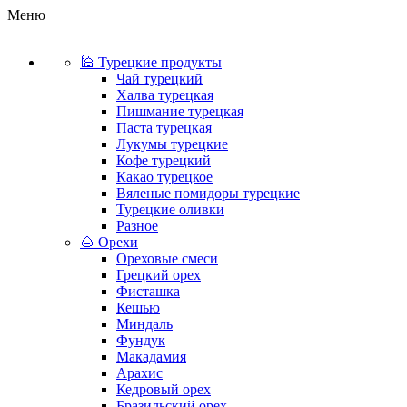
Меню
🕌 Турецкие продукты
Чай турецкий
Халва турецкая
Пишмание турецкая
Паста турецкая
Лукумы турецкие
Кофе турецкий
Какао турецкое
Вяленые помидоры турецкие
Турецкие оливки
Разное
🌰 Орехи
Ореховые смеси
Грецкий орех
Фисташка
Кешью
Миндаль
Фундук
Макадамия
Арахис
Кедровый орех
Бразильский орех