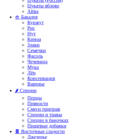
Цукаты (Россия)
Цукаты яблоко
Айва
🍚 Бакалея
Кунжут
Рис
Нут
Киноа
Злаки
Семечки
Фасоль
Чечевица
Мука
Лён
Консервация
Варенье
🌶️ Специи
Перцы
Пряности
Смеси приправ
Специи и травы
Специи в баночках
Пищевые добавки
🍫 Восточные сладости
Джезерье