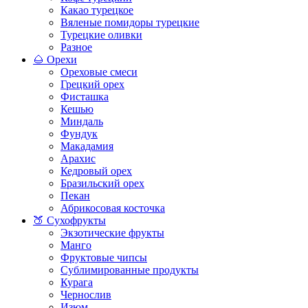
Какао турецкое
Вяленые помидоры турецкие
Турецкие оливки
Разное
🌰 Орехи
Ореховые смеси
Грецкий орех
Фисташка
Кешью
Миндаль
Фундук
Макадамия
Арахис
Кедровый орех
Бразильский орех
Пекан
Абрикосовая косточка
🍑 Сухофрукты
Экзотические фрукты
Манго
Фруктовые чипсы
Сублимированные продукты
Курага
Чернослив
Изюм