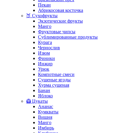
Пекан
Абрикосовая косточка
🍑 Сухофрукты
Экзотические фрукты
Манго
Фруктовые чипсы
Сублимированные продукты
Курага
Чернослив
Изюм
Финики
Инжир
Урюк
Компотные смеси
Сушеные ягоды
Хурма сушеная
Банан
Яблоко
🥝 Цукаты
Ананас
Кумкваты
Вишня
Манго
Имбирь