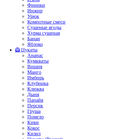
Финики
Инжир
Урюк
Компотные смеси
Сушеные ягоды
Хурма сушеная
Банан
Яблоко
🥝 Цукаты
Ананас
Кумкваты
Вишня
Манго
Имбирь
Клубника
Клюква
Дыня
Папайя
Персик
Груша
Помело
Киви
Кокос
Кизил