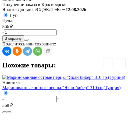
Получение заказа в Красноярске:
Яндекс.Доставка/СДЭК/ПЭК:
~ 12.08.2026
1 уп
Цена:
866 ₽
-
+
В корзину
Поделитесь или сохраните:
Похожие товары:
Новинка
Ф
Маринованные острые перцы "Якан бибер" 310 гр (Турция)
-
-
+
4
368 ₽