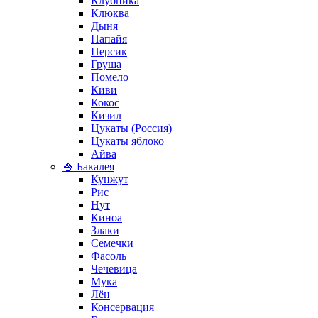
Клубника
Клюква
Дыня
Папайя
Персик
Груша
Помело
Киви
Кокос
Кизил
Цукаты (Россия)
Цукаты яблоко
Айва
🍚 Бакалея
Кунжут
Рис
Нут
Киноа
Злаки
Семечки
Фасоль
Чечевица
Мука
Лён
Консервация