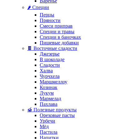
Варенье
🌶️ Специи
Перцы
Пряности
Смеси приправ
Специи и травы
Специи в баночках
Пищевые добавки
🍫 Восточные сладости
Джезерье
В шоколаде
Сладости
Халва
Чурчхела
Маршмеллоу
Козинак
Лукум
Мармелад
Пахлава
🍯 Полезные продукты
Ореховые пасты
Урбечи
Мёд
Пастила
Напитки