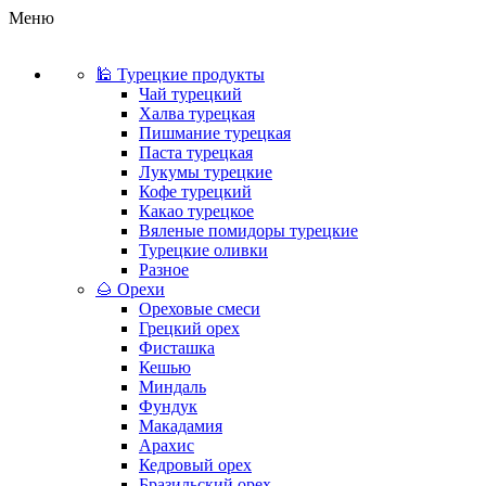
Меню
🕌 Турецкие продукты
Чай турецкий
Халва турецкая
Пишмание турецкая
Паста турецкая
Лукумы турецкие
Кофе турецкий
Какао турецкое
Вяленые помидоры турецкие
Турецкие оливки
Разное
🌰 Орехи
Ореховые смеси
Грецкий орех
Фисташка
Кешью
Миндаль
Фундук
Макадамия
Арахис
Кедровый орех
Бразильский орех