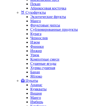
Пекан
Абрикосовая косточка
🍑 Сухофрукты
Экзотические фрукты
Манго
Фруктовые чипсы
Сублимированные продукты
Курага
Чернослив
Изюм
Финики
Инжир
Урюк
Компотные смеси
Сушеные ягоды
Хурма сушеная
Банан
Яблоко
🥝 Цукаты
Ананас
Кумкваты
Вишня
Манго
Имбирь