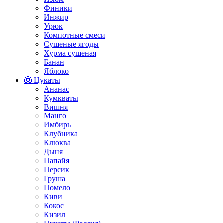
Финики
Инжир
Урюк
Компотные смеси
Сушеные ягоды
Хурма сушеная
Банан
Яблоко
🥝 Цукаты
Ананас
Кумкваты
Вишня
Манго
Имбирь
Клубника
Клюква
Дыня
Папайя
Персик
Груша
Помело
Киви
Кокос
Кизил