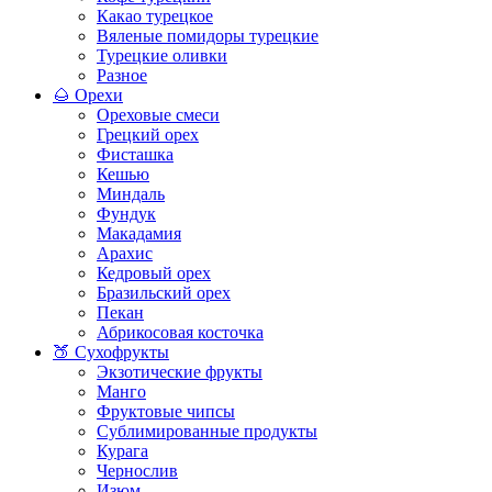
Какао турецкое
Вяленые помидоры турецкие
Турецкие оливки
Разное
🌰 Орехи
Ореховые смеси
Грецкий орех
Фисташка
Кешью
Миндаль
Фундук
Макадамия
Арахис
Кедровый орех
Бразильский орех
Пекан
Абрикосовая косточка
🍑 Сухофрукты
Экзотические фрукты
Манго
Фруктовые чипсы
Сублимированные продукты
Курага
Чернослив
Изюм