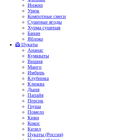
Инжир
Урюк
Компотные смеси
Сушеные ягоды
Хурма сушеная
Банан
Яблоко
🥝 Цукаты
Ананас
Кумкваты
Вишня
Манго
Имбирь
Клубника
Клюква
Дыня
Папайя
Персик
Груша
Помело
Киви
Кокос
Кизил
Цукаты (Россия)