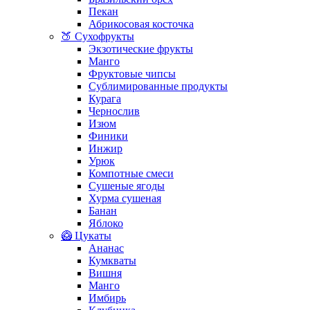
Пекан
Абрикосовая косточка
🍑 Сухофрукты
Экзотические фрукты
Манго
Фруктовые чипсы
Сублимированные продукты
Курага
Чернослив
Изюм
Финики
Инжир
Урюк
Компотные смеси
Сушеные ягоды
Хурма сушеная
Банан
Яблоко
🥝 Цукаты
Ананас
Кумкваты
Вишня
Манго
Имбирь