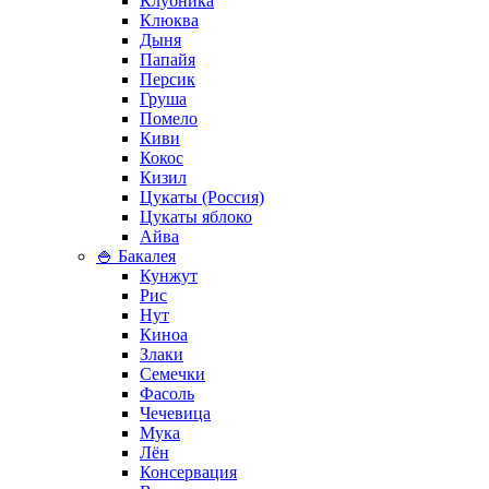
Клубника
Клюква
Дыня
Папайя
Персик
Груша
Помело
Киви
Кокос
Кизил
Цукаты (Россия)
Цукаты яблоко
Айва
🍚 Бакалея
Кунжут
Рис
Нут
Киноа
Злаки
Семечки
Фасоль
Чечевица
Мука
Лён
Консервация