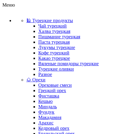
Меню
🕌 Турецкие продукты
Чай турецкий
Халва турецкая
Пишмание турецкая
Паста турецкая
Лукумы турецкие
Кофе турецкий
Какао турецкое
Вяленые помидоры турецкие
Турецкие оливки
Разное
🌰 Орехи
Ореховые смеси
Грецкий орех
Фисташка
Кешью
Миндаль
Фундук
Макадамия
Арахис
Кедровый орех
Бразильский орех