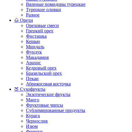
Вяленые помидоры турецкие
Турецкие оливки
Разное
🌰 Орехи
Ореховые смеси
Грецкий орех
Фисташка
Кешью
Миндаль
Фундук
Макадамия
Арахис
Кедровый орех
Бразильский орех
Пекан
Абрикосовая косточка
🍑 Сухофрукты
Экзотические фрукты
Манго
Фруктовые чипсы
Сублимированные продукты
Курага
Чернослив
Изюм
Финики