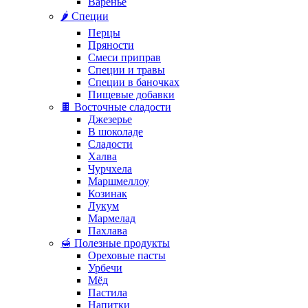
Варенье
🌶️ Специи
Перцы
Пряности
Смеси приправ
Специи и травы
Специи в баночках
Пищевые добавки
🍫 Восточные сладости
Джезерье
В шоколаде
Сладости
Халва
Чурчхела
Маршмеллоу
Козинак
Лукум
Мармелад
Пахлава
🍯 Полезные продукты
Ореховые пасты
Урбечи
Мёд
Пастила
Напитки